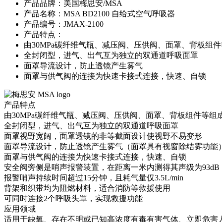
产品品牌：
美国梅思安/MSA
产品名称：
MSA BD2100 自给式空气呼吸器
产品编号：
JMAX-2100
产品特点：
由30MPa碳纤维气瓶、减压阀、压供阀、面罩、背板组
全封闭型，进气、出气互为独立的双通道呼吸面罩
面罩导流设计，防止透镜产生雾气
面罩与供气阀的连接为快速卡接式连接，快速、自锁
产品特点
由30MPa碳纤维气瓶、减压阀、压供阀、面罩、背板组件等组
全封闭型，进气、出气互为独立的双通道呼吸面罩
面罩视野宽阔，面罩透镜的非等截面设计使视野不易变形
面罩导流设计，防止透镜产生雾气（面罩具有视窗除结雾功能
面罩与供气阀的连接为快速卡接式连接，快速、自锁
安全阀旁侧是哨声报警装置，在距离一米内测得其声级为93dB
报警哨声持续时间超过15分钟，且耗气量仅3.5L/min
背架和织带均为阻燃材料，适合消防等救援使用
可同时连接2个呼吸头罩，实现救援功能
应用领域
适用于缺氧、存在不明或已知高浓度有毒有害气体、立即危害