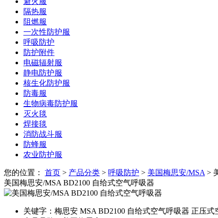
避火服
隔热服
阻燃服
一次性防护服
呼吸防护
防护附件
电磁辐射服
静电防护服
核生化防护服
防毒服
生物病毒防护服
灭火毯
焊接毯
消防战斗服
防蜂服
农业防护服
您的位置：
首页
>
产品分类
>
呼吸防护
>
美国梅思安/MSA
> 
美国梅思安/MSA BD2100 自给式空气呼吸器
关键字：
梅思安 MSA BD2100 自给式空气呼吸器 正压